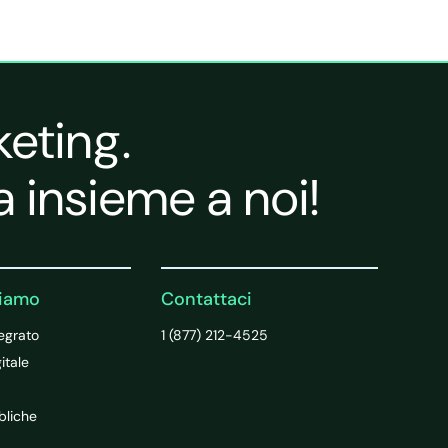
keting.
a insieme a noi!
ciamo
Contattaci
egrato
1 (877) 212-4525
itale
bliche